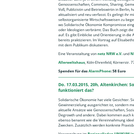
Genossenschaften, Commons, Sharing, Gemeinw
Voß, Publizistin und Betriebswirtin in Berlin
aktualisiert und neu verfasst. Es gelingt ihr
selbstorganisierte Wirtschaftsweisen zu bege
wo Solidarische Ökonomie Kompromisse eingeh
oder Ideologien verbrämt. Das Buch zeigt die 
auf. Es gibt Einblicke und Orientierung in di
bereits praktizieren. Im Vortrag auf Elisabet
mit dem Publikum diskutieren.
Eine Veranstaltung von
netz NRW e.V.
und
N
Allerweltshaus
, Köln-Ehrenfeld, Körnerstr. 7
Spenden für das
AlarmPhone
: 58 Euro
Do. 17.03.2015, 20h, Altenkirchen: S
funktioniert das?
Solidarische Ökonomie hat viele Gesichter. Si
Gewinnerzielung ausgerichtet ist, sondern men
aktuelle Ansätze wie Genossenschaften, Soz
Degrowth und andere. Dabei kommen auch kri
ebenso benannt wie die Vereinnahmung ideell
Zwecken. Zusätzlich werden konkrete Praxisb
Veranstaltung im
Regionalladen UNIKUM in