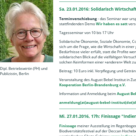
Sa. 23.01.2016: Solidarisch Wirtscha
Terminverschiebung
- das Seminar war ursp
stattfindenden Demo
Wir haben es satt
vers
Tagesseminar von 10 bis 17 Uhr
Solidarische Ökonomie, Soziale Ökonomie, C
sich um die Frage, wie die Wirtschaft in einer
Bedürfnisse vieler erfüllt, statt die Profite 
solidarischen Blick auf die vielfältigen Vers
solchen Keimformen einer »anderen« Welt zu 
Dipl. Betriebswirtin (FH) und
Beitrag: 10 Euro inkl. Verpflegung und Geträn
Publizistin, Berlin
Veranstaltung des August Bebel Institut in
Kooperation Berlin-Brandenburg e.V.
Information und Anmeldung beim
August Beb
anmeldung(at)august-bebel-institut(dot)
Mi. 27.01.2016, 17h: Finissage "Indie
Finissage
meiner Ausstellung im Regenbogen
Biodiversitätsfestival auf der Deccan Hoche