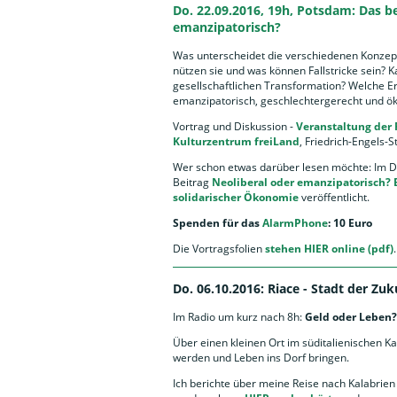
Do. 22.09.2016, 19h, Potsdam: Das 
emanzipatorisch?
Was unterscheidet die verschiedenen Konze
nützen sie und was können Fallstricke sein? 
gesellschaftlichen Transformation? Welche E
emanzipatorisch, geschlechtergerecht und ök
Vortrag und Diskussion -
Veranstaltung der
Kulturzentrum freiLand
, Friedrich-Engels-
Wer schon etwas darüber lesen möchte: Im
Beitrag
Neoliberal oder emanzipatorisch?
solidarischer Ökonomie
veröffentlicht.
Spenden für das
AlarmPhone
: 10 Euro
Die Vortragsfolien
stehen HIER online (pdf)
.
Do. 06.10.2016: Riace - Stadt der Zuk
Im Radio um kurz nach 8h:
Geld oder Leben
Über einen kleinen Ort im süditalienischen K
werden und Leben ins Dorf bringen.
Ich berichte über meine Reise nach Kalabrien