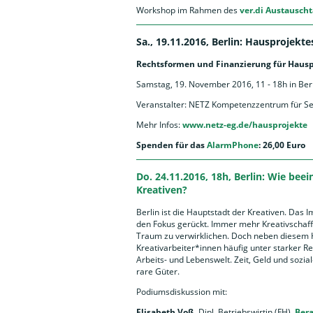
Workshop im Rahmen des
ver.di Austauscht
Sa., 19.11.2016, Berlin: Hausprojekt
Rechtsformen und Finanzierung für Hausp
Samstag, 19. November 2016, 11 - 18h in Ber
Veranstalter: NETZ Kompetenzzentrum für Se
Mehr Infos:
www.netz-eg.de/hausprojekte
Spenden für das
AlarmPhone
: 26,00 Euro
Do. 24.11.2016, 18h, Berlin: Wie be
Kreativen?
Berlin ist die Hauptstadt der Kreativen. Das I
den Fokus gerückt. Immer mehr Kreativschaff
Traum zu verwirklichen. Doch neben diesem Hy
Kreativarbeiter*innen häufig unter starker R
Arbeits- und Lebenswelt. Zeit, Geld und sozi
rare Güter.
Podiumsdiskussion mit:
Elisabeth Voß,
Dipl. Betriebswirtin (FH),
Bera