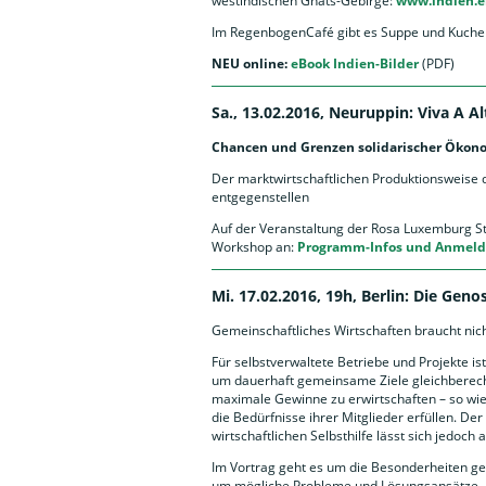
westindischen Ghats-Gebirge:
www.indien.e
Im RegenbogenCafé gibt es Suppe und Kuchen
NEU online:
eBook Indien-Bilder
(PDF)
Sa., 13.02.2016, Neuruppin: Viva A Al
Chancen und Grenzen solidarischer Ökon
Der marktwirtschaftlichen Produktionsweise 
entgegenstellen
Auf der Veranstaltung der Rosa Luxemburg St
Workshop an:
Programm-Infos und Anmel
Mi. 17.02.2016, 19h, Berlin: Die Gen
Gemeinschaftliches Wirtschaften braucht nic
Für selbstverwaltete Betriebe und Projekte is
um dauerhaft gemeinsame Ziele gleichberech
maximale Gewinne zu erwirtschaften – so wie 
die Bedürfnisse ihrer Mitglieder erfüllen. 
wirtschaftlichen Selbsthilfe lässt sich jedoch
Im Vortrag geht es um die Besonderheiten ge
um mögliche Probleme und Lösungsansätze.