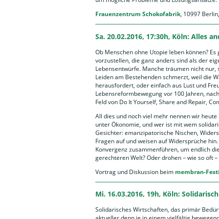
Frauenzentrum Schokofabrik
, 10997 Berli
Sa. 20.02.2016, 17:30h, Köln: Alles an
Ob Menschen ohne Utopie leben können? Es g
vorzustellen, die ganz anders sind als der eig
Lebensentwürfe. Manche träumen nicht nur, s
Leiden am Bestehenden schmerzt, weil die W
herausfordert, oder einfach aus Lust und Fre
Lebensreformbewegung vor 100 Jahren, nach 1
Feld von Do It Yourself, Share and Repair,
All dies und noch viel mehr nennen wir heute
unter Ökonomie, und wer ist mit wem solidar
Gesichter: emanzipatorische Nischen, Widers
Fragen auf und weisen auf Widersprüche hin. L
Konvergenz zusammenführen, um endlich die G
gerechteren Welt? Oder drohen – wie so oft
Vortrag und Diskussion beim
membran-Festi
Mi. 16.03.2016, 19h, Köln: Solidarisc
Solidarisches Wirtschaften, das primär Bedürf
aktueller denn je in einem vielfältig bewegen