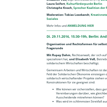
Laura Seifert
,
Kulturförderpunkt Berlin
Christophe Knoch,
Sprecher Koalition der 
Moderation: Tobias Losekandt
,
Kreativnetz
Soziales
Mehr Infos und
ANMELDUNG HIER
Di. 29.11.2016, 15:30-19h, Berlin: An
Organisation und Rechtsformen für selbst
Fragerunde
Mit Rupay Dahm
, Rechtsanwalt, der sich au
spezialisiert hat,
und Elisabeth Voß
, Betrieb
solidarischem Wirtschaften beschäftigt.
Gemeinsam Arbeiten und Wirtschaften ist das Z
Feld der Solidarischen Ökonomie einsteigen 
solidarisch wirtschaftender Projekte stehen v
Konstruktionen für sie geeignet sind:
Wie können wir sicherstellen, dass g
Vereinbarungen darüber, wie gleichb
Ausscheidende mitnehmen können?
Was wird im schlimmsten Streitfall au