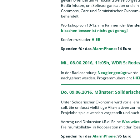
gewinnorientierten Wirtschaftsweise vorgestel
Bedürfnissen, um Selbstorganisation und ein
Commons, Care und Feministischer Ökonomie
behandelt.
Workshop von 10-12h im Rahmen der
Bundes
bisschen besser ist nicht gut genug!
Konferenzreader
HIER
Spenden für das
AlarmPhone
: 14 Euro
Mi., 08.06.2016, 11:05h, WDR 5: Rede
In der Radiosendung
Neugier genügt
werde i
nachgehört werden. Programmübersicht
HIE
Do. 09.06.2016, Münster: Solidaris
Unter Solidarischer Ökonomie wird vor allem w
soll. Sie umfasst vielfältige Alternativen zur
Projektbeispiele werden vorgestellt und auch k
Vortrag und Diskussion i.R.d. Reihe
Was wäre 
Freiraumkollektiv in Kooperation mit der R
Spenden für das
AlarmPhone
: 95 Euro