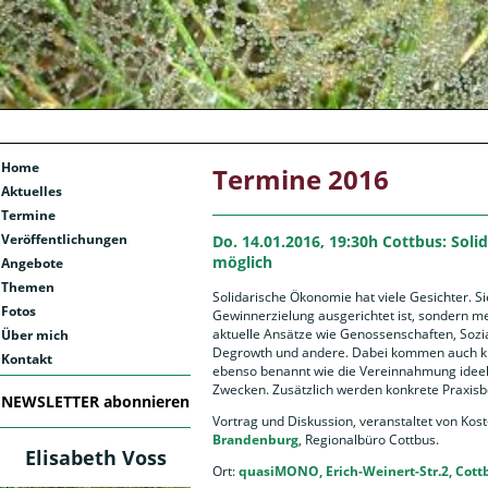
Home
Termine 2016
Aktuelles
Termine
Veröffentlichungen
Do. 14.01.2016, 19:30h Cottbus: Soli
möglich
Angebote
Themen
Solidarische Ökonomie hat viele Gesichter. Si
Fotos
Gewinnerzielung ausgerichtet ist, sondern men
aktuelle Ansätze wie Genossenschaften, Soz
Über mich
Degrowth und andere. Dabei kommen auch kri
Kontakt
ebenso benannt wie die Vereinnahmung ideell
Zwecken. Zusätzlich werden konkrete Praxisb
NEWSLETTER abonnieren
Vortrag und Diskussion, veranstaltet von Kos
Brandenburg
, Regionalbüro Cottbus.
Elisabeth Voss
Ort:
quasiMONO, Erich-Weinert-Str.2, Cott