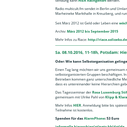
sendung kann
HIER nachgehört
werden.
Radio multicult.fm sendet in Berlin und Uml
Marheineke Markthalle in Kreuzberg, und run
Seit März 2012 ist Geld oder Leben eine
wöch
Archiv:
März 2012 bis September 2015
Mehr Infos zu Riace:
http://riace.solioeko.de
Sa. 08.10.2016, 11-18h, Potsdam: Hier
Oder: Wie kann Selbstorganisation geling
Einen Tag lang möchten wir uns gemeinsam mi
selbstorganisierten Gruppen beschäftigen. In 
Betrieben kommen ganz unterschiedliche Men
dass es untereinander keine Hierarchien geben
Das Tagesseminar der
Rosa Luxemburg Sti
gemeinsam mit Ulrike Pahl von
Klipp & Klar
Mehr Infos
HIER
. Anmeldung bitte bis späte
Teilnahme ist kostenlos.
Spenden für das
AlarmPhone
: 53 Euro
informelle.hierarchien(at)netz-bb(dot)de