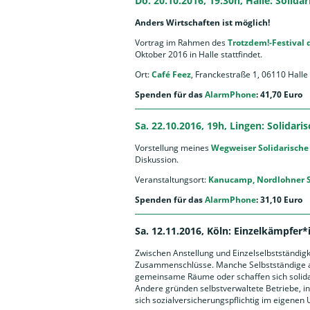
Do. 20.10.2016, 19:30h, Halle: Solid
Anders Wirtschaften ist möglich!
Vortrag im Rahmen des
Trotzdem!-Festival
Oktober 2016 in Halle stattfindet.
Ort:
Café Feez
, Franckestraße 1, 06110 Halle 
Spenden für das
AlarmPhone
: 41,70 Euro
Sa. 22.10.2016, 19h, Lingen: Solidari
Vorstellung meines
Wegweiser Solidarische
Diskussion.
Veranstaltungsort:
Kanucamp, Nordlohner S
Spenden für das
AlarmPhone
: 31,10 Euro
Sa. 12.11.2016, Köln: Einzelkämpfer
Zwischen Anstellung und Einzelselbstständigke
Zusammenschlüsse. Manche Selbstständige a
gemeinsame Räume oder schaffen sich solidari
Andere gründen selbstverwaltete Betriebe, in 
sich sozialversicherungspflichtig im eigenen