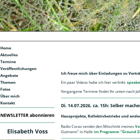
Home
Aktuelles
Termine
Veröffentlichungen
Ich freue mich über Einladungen zu Vortr
Angebote
Themen
Ein paar Videos habe ich hier verlinkt:
speake
Fotos
Vergangene Termine findet Ihr unten nach Jah
Über mich
Kontakt
Di. 14.07.2026, ca. 15h: Selber mach
NEWSLETTER abonnieren
Hausprojekte, Kollektivbetriebe und ander
Radio Corax sendet den Mitschnitt meines
Vo
Elisabeth Voss
Gutmann" in Halle
im Programm "Ground Ze